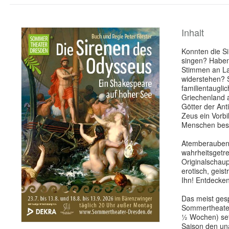
Inhalt
Konnten die Si
singen? Haben
Stimmen an La
widerstehen? 
familientaugli
Griechenland 
Götter der Ant
Zeus ein Vorbi
Menschen bes
Atemberauben
wahrheitsgetr
Originalschaup
erotisch, geist
Ihn! Entdecken
Das meist ges
Sommertheater
½ Wochen) setz
Saison den un