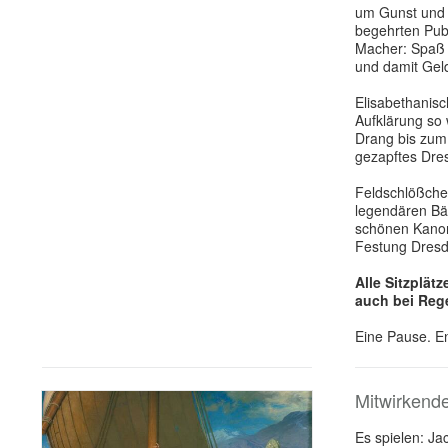
um Gunst und 
begehrten Publ
Macher: Spaß 
und damit Gel
Elisabethanis
Aufklärung so 
Drang bis zum
gezapftes Dre
Feldschlößche
legendären Bä
schönen Kano
Festung Dresd
Alle Sitzplät
auch bei Reg
Eine Pause. E
Mitwirkend
Es spielen: Ja